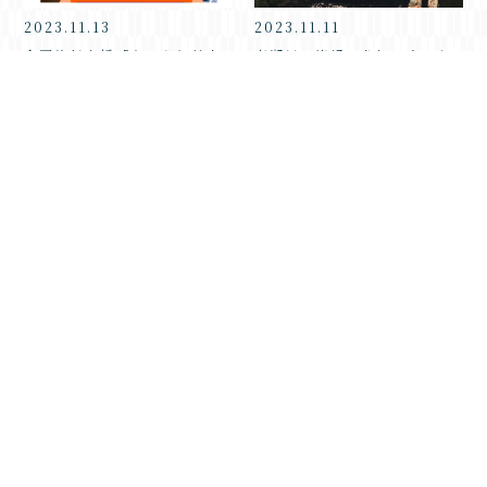
2023.11.13
2023.11.11
全国旅行支援「きょうと魅力
高瀬川の清掃に参加しました
再発見旅プロジェクト」12月
再開
2023.11.6
まもなく紅葉が色づきそうで
すね♪
5
6
7
8
9