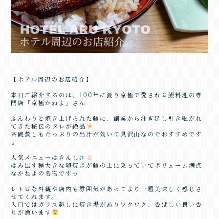
【ホテル周辺のお店紹介】
本日ご紹介するのは、100年に渡り京極で愛される鰻料理の専
門店「京極かねよ」さん
ふんわりと焼き上げられた鰻に、創業から注ぎ足し引き継がれ
てきた秘伝のタレが絶品
茶碗蒸しもたっぷりの出汁が効いて具沢山なのでおすすめです
♩
人気メニューはきんし丼
はみ出す程大きな卵焼きが鰻の上に乗っていてボリューム満点
なかねよの名物ですっ
レトロな外観や店内も雰囲気があってより一層美味しく感じさ
せてくれます。
入口ではガラス越しに焼き場がありワクワク、香ばしい良い香
りが漂います