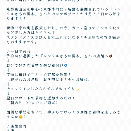
京都東山区を中心に京都市内に７店舗を展開されている「レン
タルきもの岡本」さんとのコラボプランが４月２３日から始ま
ります！！
着物で京の町を散策したり、お寺、カフェ巡りでインスタ映え
など楽しみ方はたくさん♩
ステンドグラスがはえる大正ロマンなホテル客室での写真撮影
もおすすめです。
▷一日の流れ
予約時に選択した「レンタルきもの岡本」さんの店舗へ
↓
自分で好きな着物を選び着付け
↓
荷物は預けて手ぶらで京都を散策！
（脱がれたお洋服・お荷物はホテルへお届け）
↓
チェックインしたらホテルでゆっくり
↓
翌日フロントで着物を返却するだけ！
（朝の9：00までにご返却）
面倒な手間を省いて、手ぶらでゆっくり京都と着物を楽しみま
せんか
？
▷店舗案内
本店