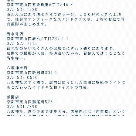
京都市東山区五条橋東6丁目546-8
075-532-1320
茶わん坂にあり清水寺まで徒歩一分。１００坪の大きな土地
で、純金のアンティークなステンドグラスや、１階のお庭で写
真撮影が楽しめます。
清水寺店
京都市東山区清水2丁目237-1-1
075-525-7115
観光客の多いたくさんのお店でにぎわう通りにあります。
庭園での撮影が人気。参道沿いだから、着替えて迷うことなく
清水寺へ。
八坂神社店
京都市東山区祇園町301-1
075-532-0510
八坂神社のすぐ隣で、店内は広々とした空間に壁紙やライトに
もこだわったイマドキな和テイストの内装。
祇園店
京都市東山区鷲尾町523
075-531-7890
八坂神社、高台寺まで徒歩３分。店舗内には「芭蕉堂」という
由緒正しいお堂があり、石畳沿いに佇む京町屋は京都を感じる
には一番の立地。
清水東山店
京都市東山区辰巳町110-9