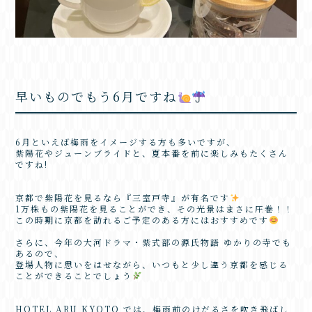
早いものでもう6月ですね
6月といえば梅雨をイメージする方も多いですが、
紫陽花やジューンブライドと、夏本番を前に楽しみもたくさん
ですね!
京都で紫陽花を見るなら『三室戸寺』が有名です
1万株もの紫陽花を見ることができ、その光景はまさに圧巻！！
この時期に京都を訪れるご予定のある方にはおすすめです
さらに、今年の大河ドラマ・紫式部の源氏物語 ゆかりの寺でも
あるので、
登場人物に思いをはせながら、いつもと少し違う京都を感じる
ことができることでしょう
HOTEL ARU KYOTO では、梅雨前のけだるさを吹き飛ばし