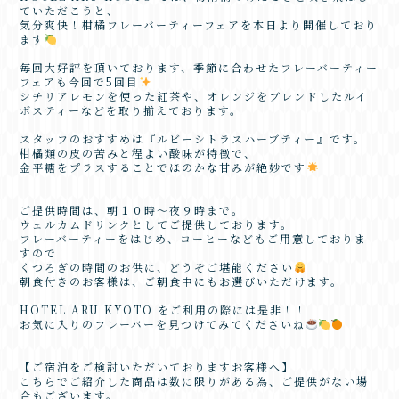
ていただこうと、
気分爽快！柑橘フレーバーティーフェアを本日より開催しており
ます
毎回大好評を頂いております、季節に合わせたフレーバーティー
フェアも今回で5回目
シチリアレモンを使った紅茶や、オレンジをブレンドしたルイ
ボスティーなどを取り揃えております。
スタッフのおすすめは『ルビーシトラスハーブティー』です。
柑橘類の皮の苦みと程よい酸味が特徴で、
金平糖をプラスすることでほのかな甘みが絶妙です
ご提供時間は、朝１０時～夜９時まで。
ウェルカムドリンクとしてご提供しております。
フレーバーティーをはじめ、コーヒーなどもご用意しておりま
すので
くつろぎの時間のお供に、どうぞご堪能ください
朝食付きのお客様は、ご朝食中にもお選びいただけます。
HOTEL ARU KYOTO をご利用の際には是非！！
お気に入りのフレーバーを見つけてみてくださいね
【ご宿泊をご検討いただいておりますお客様へ】
こちらでご紹介した商品は数に限りがある為、ご提供がない場
合もございます。